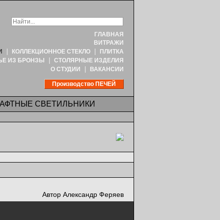
ГЛАВНАЯ
ВИТРАЖИ
|
|
И
КОЛЛЕКЦИОННОЕ СТЕКЛО
ПЛИТКА
|
ЬЕ ИЗ БРОНЗЫ
СТОЛЯРНЫЕ ИЗДЕЛИЯ
|
О СТУДИИ
ВАКАНСИИ
Производство ПЕЧЕЙ
АФТНЫЕ СВЕТИЛЬНИКИ
Автор Александр Феряев